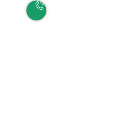
НАШИ КОНТАКТЫ
ЕКАТЕРИНБУРГ
Детские сады:
+7 (343) 345-11-45
Школа:
+7 (343) 346-83-73
СОЧИ
+7 (862) 291-31-81
С
ИРИУС
+7 (862) 291-31-93