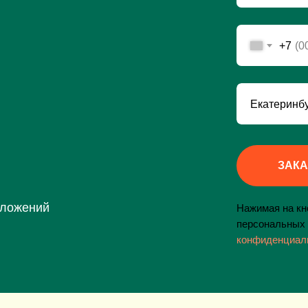
+7
ЗАКА
дложений
Нажимая на кно
персональных 
конфиденциал