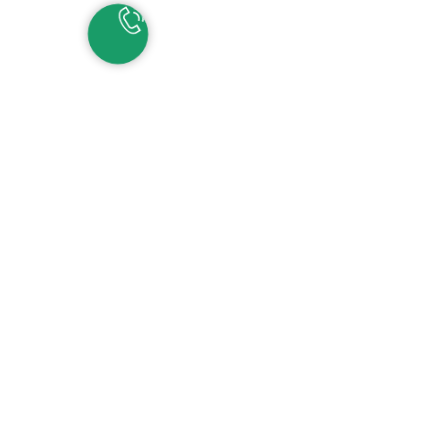
НАШИ КОНТАКТЫ
ЕКАТЕРИНБУРГ
Детские сады:
+7 (343) 345-11-45
Школа:
+7 (343) 346-83-73
СОЧИ
+7 (862) 291-31-81
С
ИРИУС
+7 (862) 291-31-93