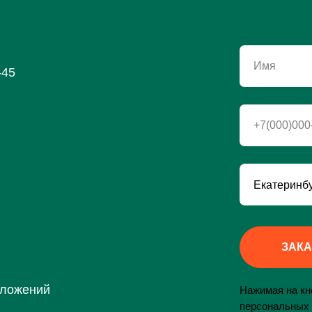
Имя
-45
+7(000)000
ЗАКА
дложений
Нажимая на кно
персональных 