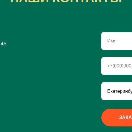
Имя
-45
+7(000)000
ЗАКА