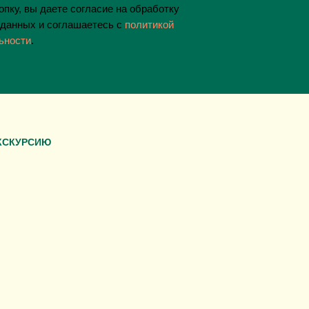
пку, вы даете согласие на обработку
данных и соглашаетесь c
политикой
ьности
.
КСКУРСИЮ