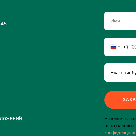
Имя
-45
+7
ЗАКА
дложений
Нажимая на кно
персональных 
конфиденциал