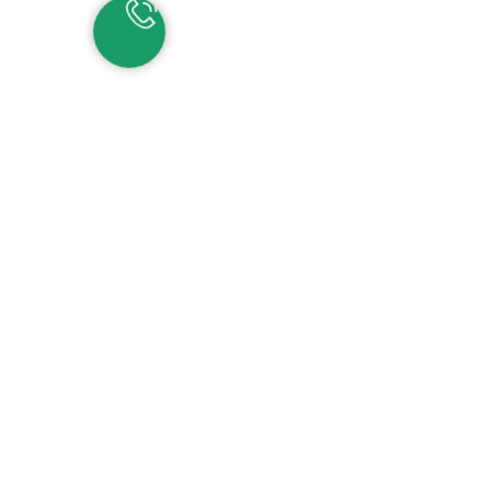
НАШИ КОНТАКТЫ
ЕКАТЕРИНБУРГ
Детские сады:
+7 (343) 345-11-45
Школа:
+7 (343) 346-83-73
СОЧИ
+7 (862) 291-31-81
С
ИРИУС
+7 (862) 291-31-93