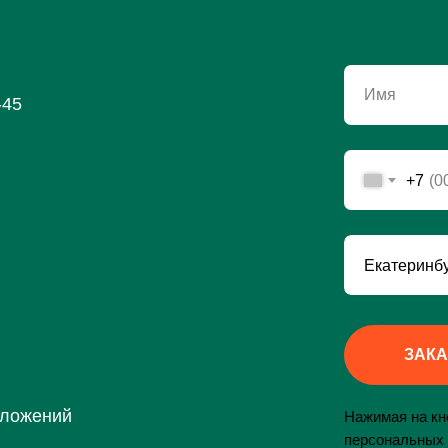
Имя
-45
+7
ЗАКА
дложений
Нажимая на кно
персональных 