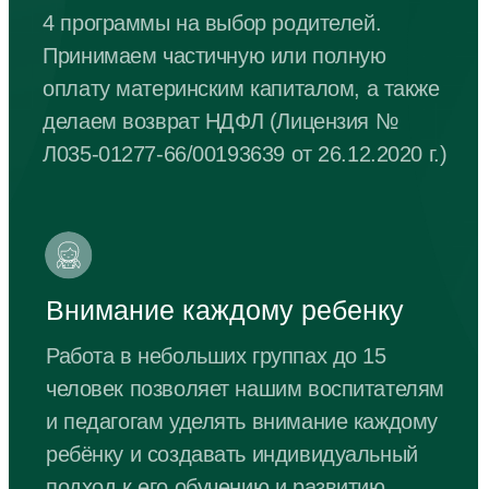
Почасовое пребывание
Удобный формат адаптации для
вашего малыша к детскому саду.
Оплата по факту.
Будни: с 8.00 до 12.00 и с
15.00 до 18.00 ч.
Удобный формат для адаптации и
развития ребенка
Питание оплачивается
дополнительно
1000 ₽ / час