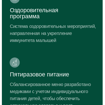
Помесячная оплата
Абонемент полного дня. Ребёнок
сможет посещать все занятия и виды
активности с 8.00 до 18.00 ч.
График: с 08.00 до 18.00 ч.
После 18.00 ч. - дежурная группа
400 руб./60 мин.
Возможна оплата
маткапиталом и возврат
НДФЛ
Занятия по расписанию, 2
прогулки
Питание дополнительно