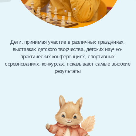
Пятиразовое питание
Сбалансированное меню разработано
медиками с учетом индивидуального
питания детей, чтобы обеспечить
оптимальное здоровье и рост
Комфортные условия
Просторные, светлые игровые комнаты,
дизайнерское пространство, кабинеты
для занятий с психологом и логопедом,
отдельные спальни для мальчиков и
девочек
Гибкие условия посещения и
оплаты