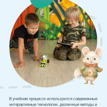
Сбалансированное питание
Динамические паузы и
физкультминутки
Подвижные игры и спортивные
занятия на улице
Гимнастика и массаж
Занятия по ортопедической
гимнастике и физкультурные
занятия
Игры с творческими элементами
и беседы с родителями