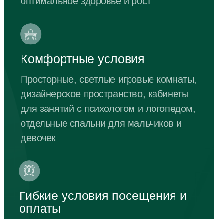
по факту - 650 руб./день
Без вступительного взноса
36 000 ₽ / мес.
+ питание 650 ₽/день
Забронировать посещение
Неполный день