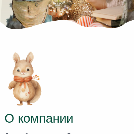
О компании
Детский сад-школа «Согласие»
-
федеральная сеть детских
образовательных учреждений,
включающая в себя 22 филиала в
Екатеринбурге, Сочи, Москве. Опыт
работы – 33 года. Победитель
Всероссийского конкурса «Сто лучших
предприятий и организаций России» в
номинации «Лучшее учебное учреждение
начального и дошкольного
образования».
Авторская программа выявления и
развития одарённости детей
Авторская программа выявления и развития
одаренности каждого ребенка позволяет выявить
таланты детей уже с раннего возраста.
Наши педагоги используют современные
интерактивные технологии, различные методы,