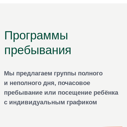
График: с 08:00 до 12:30 ч.
(до сончаса)
Удобный формат для адаптации
ребенка
Занятия по расписанию, 1
прогулка
Без вступительного взноса
Питание дополнительно по
факту - 550 р./день
Возможна оплата маткапиталом и
возврат НДФЛ
25 000 ₽ / мес.
+ питание 550 руб./день