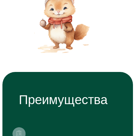
Уход и присмотр за детьми
от 1,5 до 7 лет
Питание входит в стоимость
3 500 ₽ / день
2 500 ₽ / полдня
Забронировать посещение
АКЦИЯ НА
ПОЛНЫЙ ДЕНЬ!