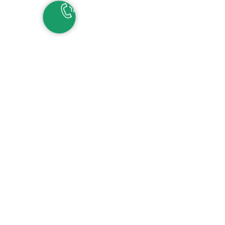
НАШИ КОНТАКТЫ
ЕКАТЕРИНБУРГ
Детские сады:
+7 (343) 345-11-45
Школа:
+7 (343) 346-83-73
СОЧИ
+7 (862) 291-31-81
С
ИРИУС
+7 (862) 291-31-93