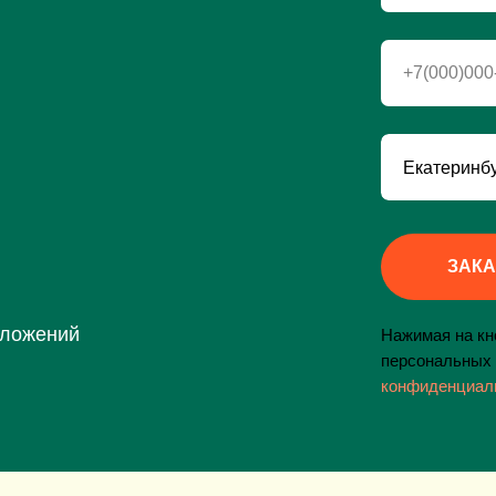
+7(000)000
ЗАКА
дложений
Нажимая на кно
персональных 
конфиденциал