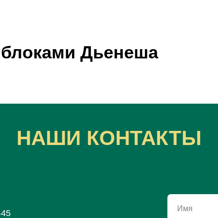
 блоками Дьенеша
НАШИ КОНТАКТЫ
Имя
-45