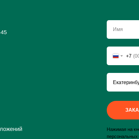
Имя
-45
+7
ЗАКА
дложений
Нажимая на кно
персональных 