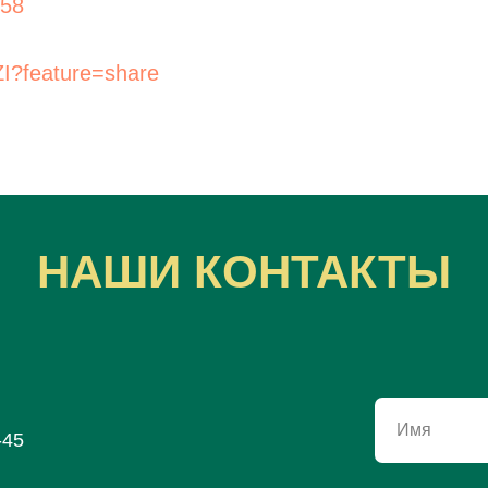
Q58
ZI?feature=share
НАШИ КОНТАКТЫ
Имя
-45