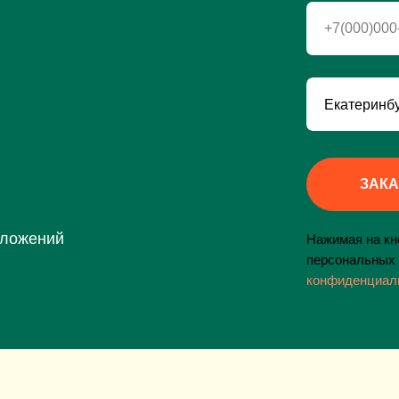
+7(000)000
ЗАКА
дложений
Нажимая на кно
персональных 
конфиденциал