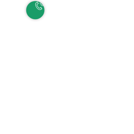
НАШИ КОНТАКТЫ
ЕКАТЕРИНБУРГ
Детские сады:
+7 (343) 345-11-45
Школа:
+7 (343) 346-83-73
СОЧИ
+7 (862) 291-31-81
С
ИРИУС
+7 (862) 291-31-93