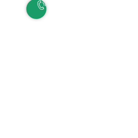
НАШИ КОНТАКТЫ
ЕКАТЕРИНБУРГ
Детские сады:
+7 (343) 345-11-45
Школа:
+7 (343) 346-83-73
СОЧИ
+7 (862) 291-31-81
С
ИРИУС
+7 (862) 291-31-93