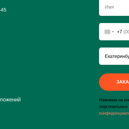
Имя
-45
+7
ЗАКА
дложений
Нажимая на кно
персональных 
конфиденциал