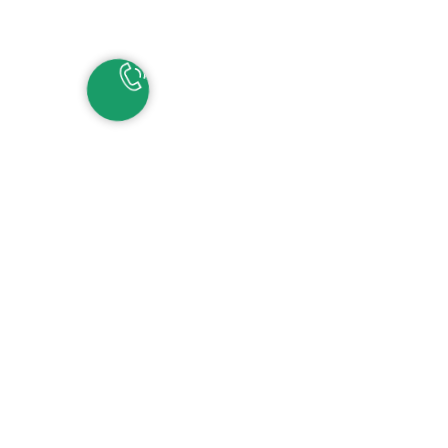
НАШИ КОНТАКТЫ
ЕКАТЕРИНБУРГ
Детские сады:
+7 (343) 345-11-45
Школа:
+7 (343) 346-83-73
СОЧИ
+7 (862) 291-31-81