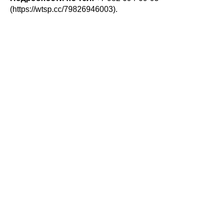
(https://wtsp.cc/79826946003).