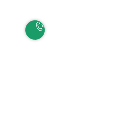
НАШИ КОНТАКТЫ
ЕКАТЕРИНБУРГ
Детские сады:
+7 (343) 345-11-45
Школа:
+7 (343) 346-83-73
СОЧИ
+7 (862) 291-31-81