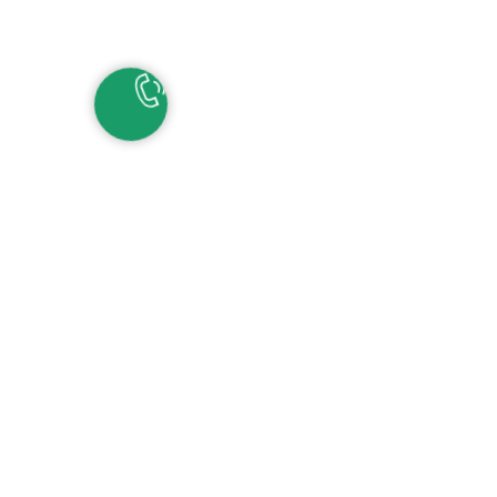
НАШИ КОНТАКТЫ
ЕКАТЕРИНБУРГ
Детские сады:
+7 (343) 345-11-45
Школа:
+7 (343) 346-83-73
СОЧИ
+7 (862) 291-31-81