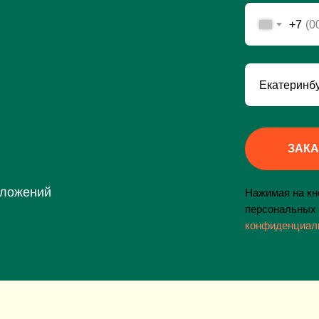
+7
ЗАКА
дложений
Нажимая на кно
персональных 
конфиденциал