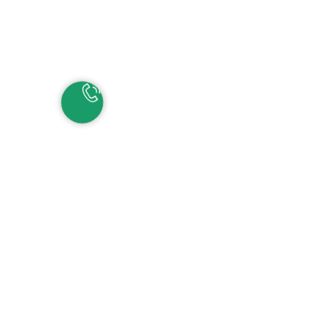
НАШИ КОНТАКТЫ
ЕКАТЕРИНБУРГ
Детские сады:
+7 (343) 345-11-45
Школа:
+7 (343) 346-83-73
СОЧИ