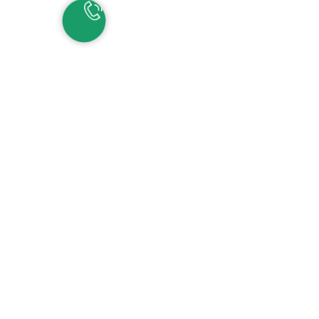
НАШИ КОНТАКТЫ
ЕКАТЕРИНБУРГ
Детские сады:
+7 (343) 345-11-45
Школа:
+7 (343) 346-83-73
СОЧИ
+7 (862) 291-31-81
С
ИРИУС
+7 (862) 291-31-93