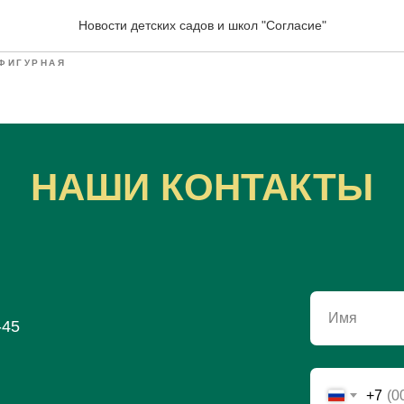
 виды транспорта в детс
Новости детских садов и школ "Согласие"
ФИГУРНАЯ
НАШИ КОНТАКТЫ
Имя
-45
+7