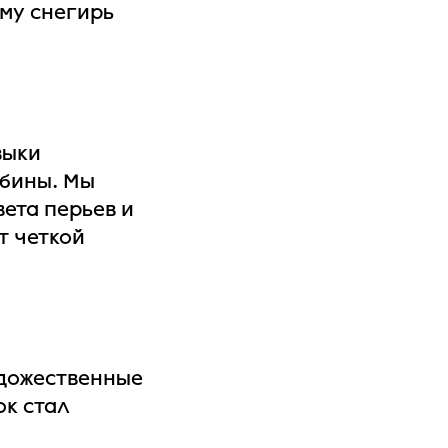
ему снегирь
выки
ябины. Мы
ета перьев и
т четкой
удожественные
ок стал