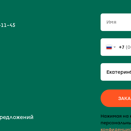
Имя
-11-45
+7
ЗАКА
Нажимая на к
предложений
персональны
конфиденци