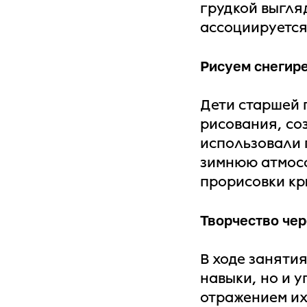
грудкой выгляд
ассоциируется
Рисуем снегир
Дети старшей 
рисования, со
использовали 
зимнюю атмосф
прорисовки кры
Творчество че
В ходе заняти
навыки, но и 
отражением их