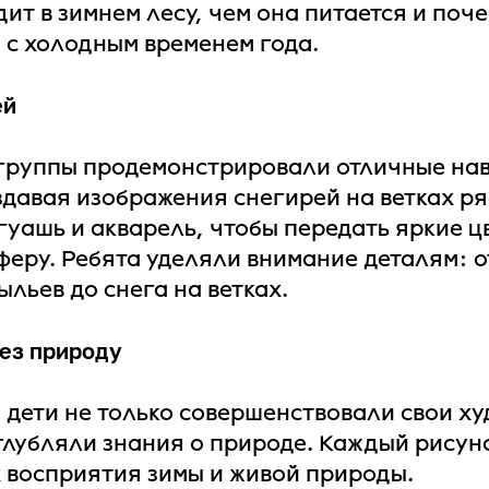
ит в зимнем лесу, чем она питается и поч
 с холодным временем года.
ей
группы продемонстрировали отличные на
здавая изображения снегирей на ветках р
гуашь и акварель, чтобы передать яркие цв
еру. Ребята уделяли внимание деталям: о
льев до снега на ветках.
рез природу
я дети не только совершенствовали свои х
углубляли знания о природе. Каждый рисун
 восприятия зимы и живой природы.