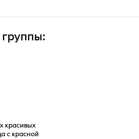
 группы:
ых красивых
ца с красной