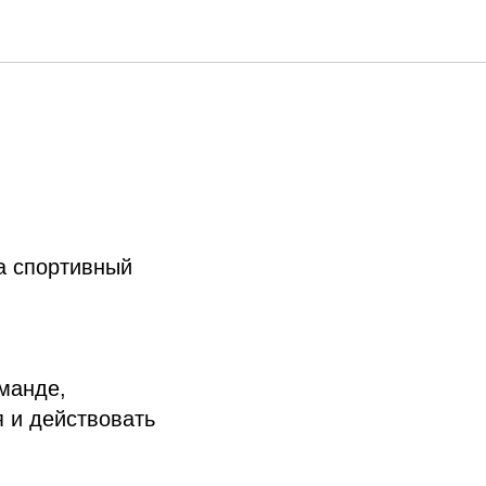
а спортивный
оманде,
 и действовать