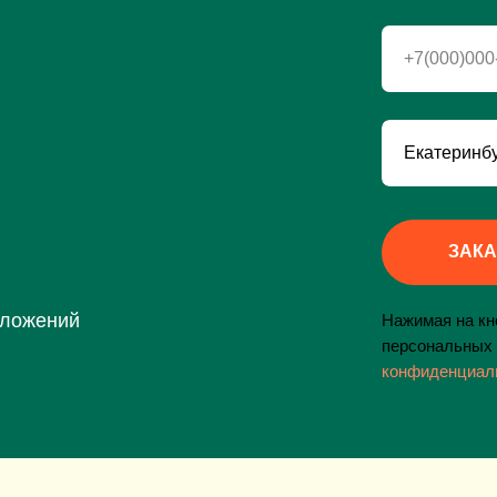
+7(000)000
ЗАКА
дложений
Нажимая на кно
персональных 
конфиденциал