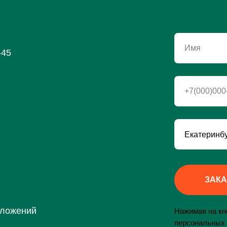
Имя
-45
+7(000)000
ЗАКА
дложений
Нажимая на кно
персональных 