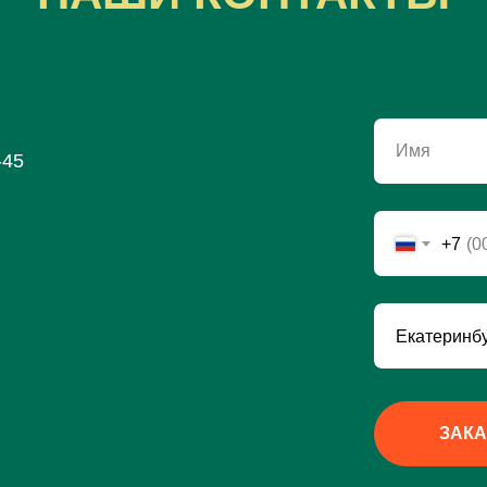
Имя
-45
+7
ЗАКА