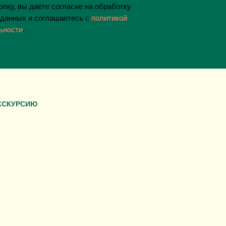
пку, вы даете согласие на обработку
данных и соглашаетесь c
политикой
ьности
.
КСКУРСИЮ