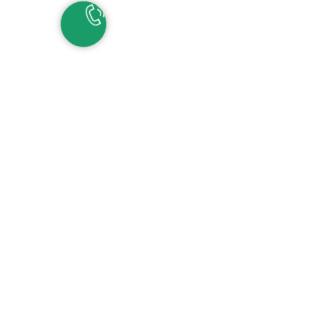
НАШИ КОНТАКТЫ
ЕКАТЕРИНБУРГ
Детские сады:
+7 (343) 345-11-45
Школа:
+7 (343) 346-83-73
СОЧИ
+7 (862) 291-31-81
С
ИРИУС
+7 (862) 291-31-93