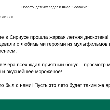
диско-вечеринка в «Согл
Новости детских садов и школ "Согласие"
СИРИУС
е в Сириусе прошла жаркая летняя дискотека!
нцевали с любимыми героями из мультфильмов 
оением.
вечера всех ждал приятный бонус – просмотр м
й и вкуснейшее мороженое!
то был с нами! Пусть это лето будет таким же я