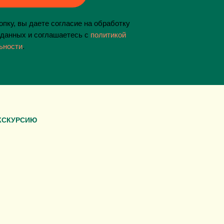
пку, вы даете согласие на обработку
данных и соглашаетесь c
политикой
ьности
.
КСКУРСИЮ