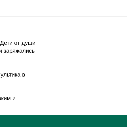
асии»
 Дети от души
и заряжались
ультика в
рким и