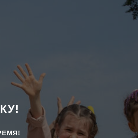
КУ!
РЕМЯ!