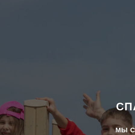
СП
МЫ С