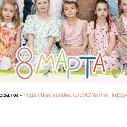
ссылке -
https://disk.yandex.ru/d/AZNaHmI_krjSg