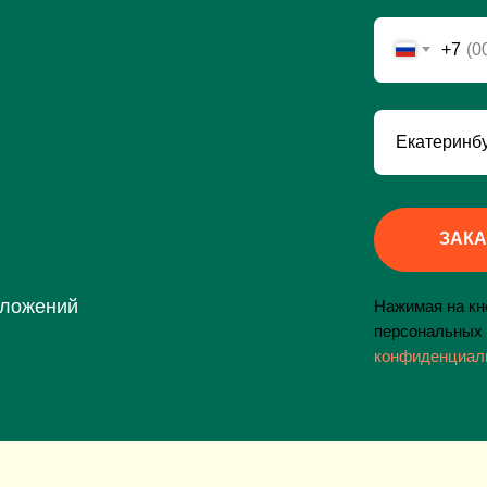
+7
ЗАКА
дложений
Нажимая на кно
персональных 
конфиденциал