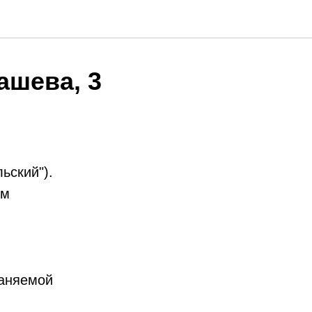
ашева, 3
ьский").
ым
раняемой